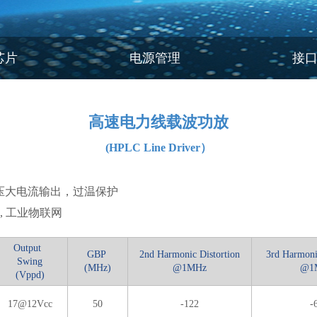
芯片
电源管理
接
高速电力线载波功放
(HPLC Line Driver）
压大电流输出，过温保护
, 工业物联网
Output
GBP
2nd Harmonic Distortion
3rd Harmoni
Swing
(MHz)
@1MHz
@1
(Vppd)
17@12Vcc
50
-122
-