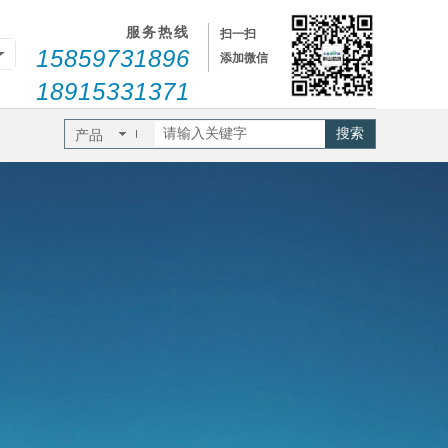
服务热线
扫一扫
15859731896
添加微信
18915331371
搜索
产品